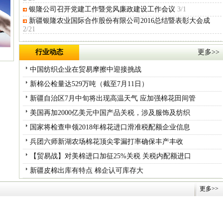
银隆公司召开党建工作暨党风廉政建设工作会议
3/1
新疆银隆农业国际合作股份有限公司2016总结暨表彰大会成
2/21
行业动态
更多>>
中国纺织企业在贸易摩擦中迎接挑战
新棉公检量达529万吨（截至7月11日）
新疆自治区7月中旬将出现高温天气 应加强棉花田间管
美国再加2000亿美元中国产品关税，涉及服饰及纺织
国家将检查申领2018年棉花进口滑准税配额企业信息
兵团六师新湖农场棉花顶尖零漏打率确保丰产丰收
【贸易战】对美棉进口加征25%关税 关税内配额进口
新疆皮棉出库有特点 棉企认可库存大
更多>>