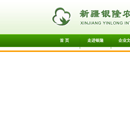
首 页
走进银隆
企业